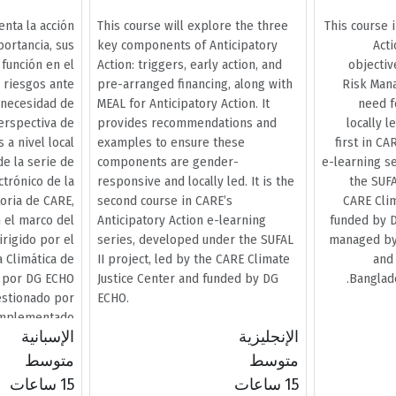
enta la acción
This course will explore the three
This course 
portancia, sus
key components of Anticipatory
Acti
 función en el
Action: triggers, early action, and
objectiv
e riesgos ante
pre-arranged financing, along with
Risk Man
 necesidad de
MEAL for Anticipatory Action. It
need f
erspectiva de
provides recommendations and
locally l
 a nivel local.
examples to ensure these
first in CA
de la serie de
components are gender-
e-learning s
ctrónico de la
responsive and locally led. It is the
the SUFA
toria de CARE,
second course in CARE’s
CARE Clim
 el marco del
Anticipatory Action e-learning
funded by D
irigido por el
series, developed under the SUFAL
managed by 
a Climática de
II project, led by the CARE Climate
and
 por DG ECHO.
Justice Center and funded by DG
Banglade
estionado por
ECHO.
implementado
الإنجليزية
الإسبانية
como agencia
principal.
متوسط
متوسط
1.5 ساعات
1.5 ساعات