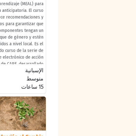
prendizaje (MEAL) para
n anticipatoria. El curso
ece recomendaciones y
os para garantizar que
componentes tengan un
que de género y estén
idos a nivel local. Es el
o curso de la serie de
e electrónico de acción
a de CARE, desarrollado
الإسبانية
 del proyecto SUFAL II,
or el Centro de Justicia
متوسط
e CARE y financiado por
1.5 ساعات
DG ECHO.