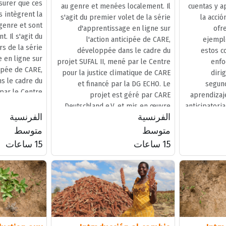
surer que ces
au genre et menées localement. Il
cuentas y a
 intègrent la
s'agit du premier volet de la série
la acció
genre et sont
d'apprentissage en ligne sur
ofr
. Il s'agit du
l'action anticipée de CARE,
ejempl
rs de la série
développée dans le cadre du
estos 
 en ligne sur
projet SUFAL II, mené par le Centre
enfo
cipée de CARE,
pour la justice climatique de CARE
dirig
s le cadre du
et financé par la DG ECHO. Le
segund
 par le Centre
projet est géré par CARE
aprendizaj
atique de CARE
Deutschland e.V. et mis en œuvre
anticipatori
ar la DG ECHO.
الفرنسية
الفرنسية
par CARE Bangladesh en tant
en el marco
qu'agence principale.
dirigido p
متوسط
متوسط
Climática d
1.5 ساعات
1.5 ساعات