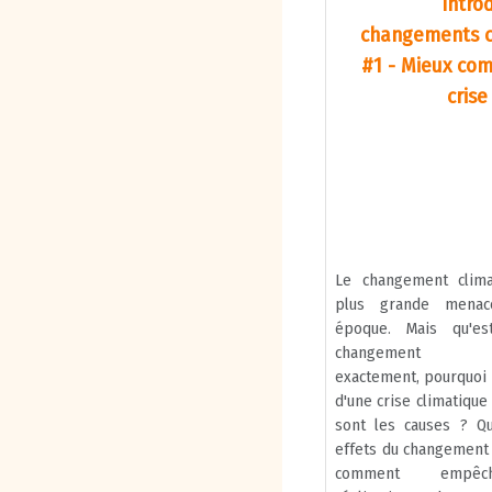
Intro
changements c
#1 - Mieux com
crise
Le changement clima
plus grande mena
époque. Mais qu'es
changement cl
exactement, pourquoi
d'une crise climatique
sont les causes ? Qu
effets du changement 
comment empêch