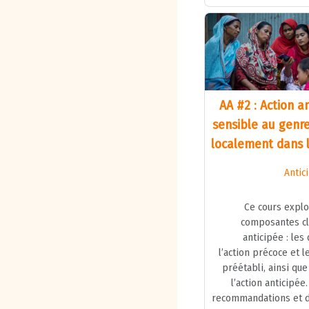
AA #2 : Action a
sensible au genr
localement dans 
Antic
Ce cours explo
composantes clé
anticipée : les
l’action précoce et 
préétabli, ainsi qu
l’action anticipée.
recommandations et 