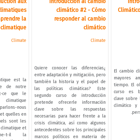
duction aux
Introducción al cambio
Intr
limatiques
climático #2 - Cómo
Climátic
prendre la
responder al cambio
 climatique
climático
Climate
Climate
¿Quiere conocer las diferencias
El cambio cl
entre adaptación y mitigación, pero
mayores am
tique est la
también la historia y el papel de
tiempo. El o
ce de notre
las políticas climáticas? Este
curso es br
t-ce que le
segundo curso de introducción
clave sobre 
imatique
pretende ofrecerle información
climático y
 parlons-nous
clave sobre las respuestas
per
 et quelles en
necesarias para hacer frente a la
els sont les
crisis climática, así como algunos
climatique et
antecedentes sobre los principales
e-t-il la
marcos políticos en materia de