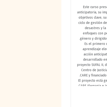
Este curso pres
anticipatoria, su im
objetivos clave, su
ciclo de gestión d
desastres y la
enfoques con p
género y dirigidos
Es el primero 
aprendizaje ele
acción anticipa
desarrollado en
proyecto SUFAL II, d
Centro de Justici
CARE y financiado
El proyecto está g
CARE Alemania e 
por CARE Bangladés 