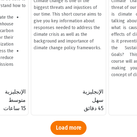
Climate change is one of the
Climate ch
stand how to:
biggest threats and injustices of
threat of our
our time. This short course aims to
is climate
ate the
give you key information about
talking abou
enhouse
responses needed to address the
what is cau
(carbon
climate crisis as well as the
effects of c
or their
background and importance of
is it preven
ization
climate change policy frameworks.
the Sustai
ess the
Goals? This
o reduce
course will 
issions
making you
concept of cl
الإنجليزية
الإنجليزية
سهل
متوسط
45 دقائق
1.5 ساعات
Load more