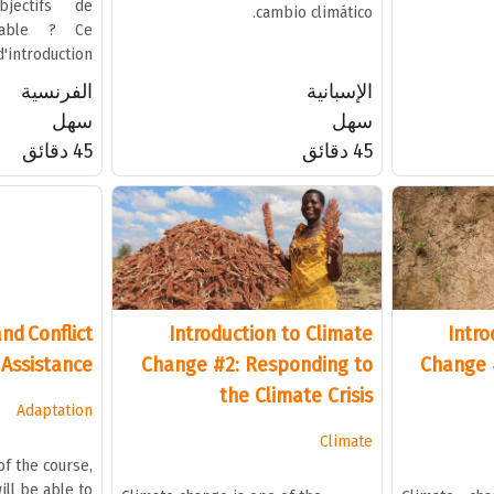
bjectifs de
cambio climático.
rable ? Ce
ntroduction
ions en vous
الإسبانية
الفرنسية
e concept de
سهل
سهل
ice climatique.
45 دقائق
45 دقائق
nd Conflict
Introduction to Climate
Intro
 Assistance
Change #2: Responding to
Change 
the Climate Crisis
Adaptation
Climate
of the course,
ill be able to