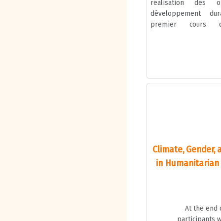
réalisation des o
développement du
premier cours d'i
répondra à ces quest
familiarisant avec l
just
Climate, Gender, a
in Humanitarian
At the end 
participants w