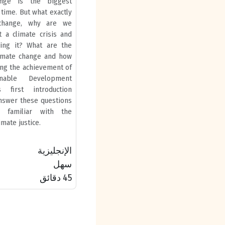
ange is the biggest
 time. But what exactly
 change, why are we
t a climate crisis and
sing it? What are the
limate change and how
ting the achievement of
nable Development
 first introduction
answer these questions
 familiar with the
imate justice.
الإنجليزية
سهل
45 دقائق