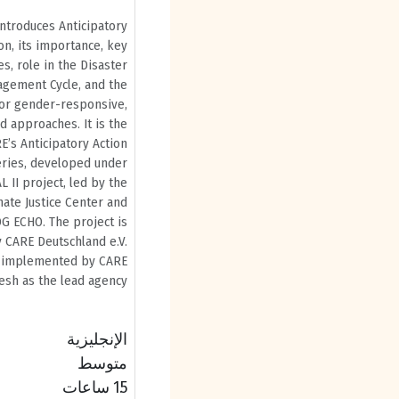
introduces Anticipatory
on, its importance, key
es, role in the Disaster
agement Cycle, and the
or gender-responsive,
ed approaches. It is the
RE’s Anticipatory Action
eries, developed under
L II project, led by the
ate Justice Center and
G ECHO. The project is
CARE Deutschland e.V.
 implemented by CARE
sh as the lead agency.
الإنجليزية
متوسط
1.5 ساعات