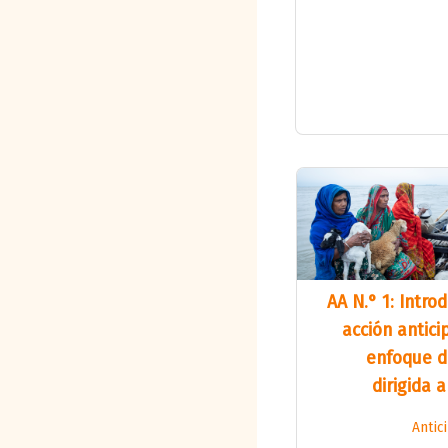
AA N.° 1: Intro
acción antici
enfoque d
dirigida a
Antic