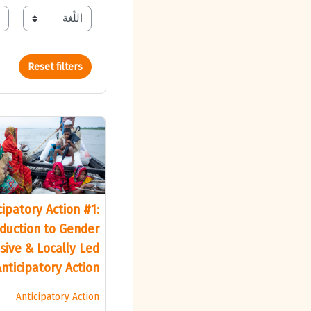
vel
language
Reset filters
cipatory Action #1:
oduction to Gender
ive & Locally Led
nticipatory Action
Anticipatory Action