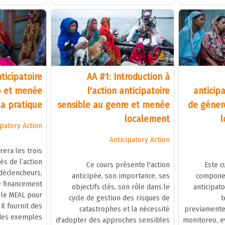
nticipatoire
AA #1: Introduction à
e et menée
l'action anticipatoire
anticip
la pratique
sensible au genre et menée
de género
localement
l
ipatory Action
Anticipatory Action
rera les trois
s de l’action
Ce cours présente l'action
Este c
 déclencheurs,
anticipée, son importance, ses
componen
le financement
objectifs clés, son rôle dans le
anticipato
e le MEAL pour
cycle de gestion des risques de
t
 Il fournit des
catastrophes et la nécessité
previamente 
des exemples
d'adopter des approches sensibles
monitoreo, ev