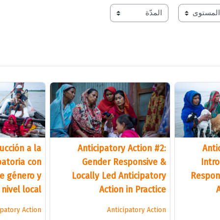
duration
le
ducción a la
Anticipatory Action #2:
Anti
patoria con
Gender Responsive &
Intr
e género y
Locally Led Anticipatory
Respons
 nivel local
Action in Practice
A
ipatory Action
Anticipatory Action