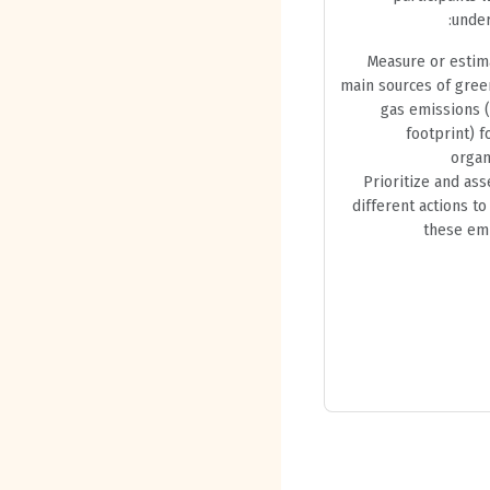
under
Measure or estim
main sources of gre
gas emissions 
footprint) f
organ
Prioritize and ass
different actions t
these em